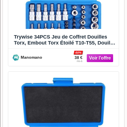
Trywise 34PCS Jeu de Coffret Douilles
Torx, Embout Torx Étoilé T10-T55, Douille
Torx Étoile, Jeu d
-50%
Manomano
38 €
76 €