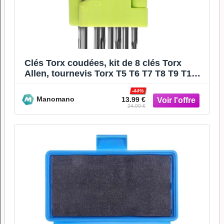
Clés Torx coudées, kit de 8 clés Torx
Allen, tournevis Torx T5 T6 T7 T8 T9 T10
T15 T20,
-44%
Manomano
13.99 €
24.99 €