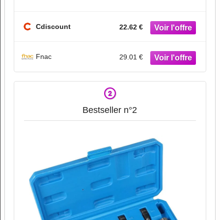
Cdiscount
22.62 €
Fnac
29.01 €
Bestseller n°2