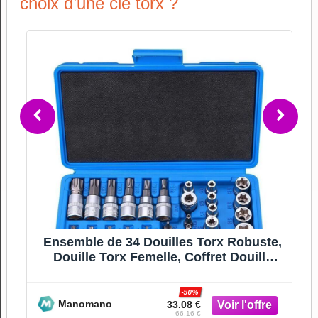
choix d’une clé torx ?
s
Ensemble de 34 Douilles Torx Robuste,
Douille Torx Femelle, Coffret Douille
Torx, Embout Torx, Out
-50%
Manomano
33.08 €
66.16 €