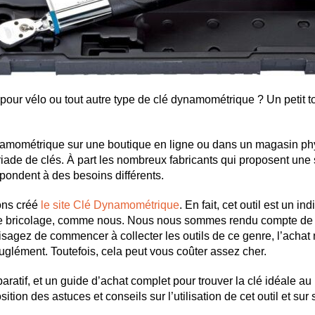
our vélo ou tout autre type de clé dynamométrique ? Un petit tou
namométrique sur une boutique en ligne ou dans un magasin phy
iade de clés. À part les nombreux fabricants qui proposent une sé
répondent à des besoins différents.
ons créé
le site Clé Dynamométrique
. En fait, cet outil est un i
 bricolage, comme nous. Nous nous sommes rendu compte de s
sagez de commencer à collecter les outils de ce genre, l’achat n’
glément. Toutefois, cela peut vous coûter assez cher.
aratif, et un guide d’achat complet pour trouver la clé idéale au 
ion des astuces et conseils sur l’utilisation de cet outil et sur 