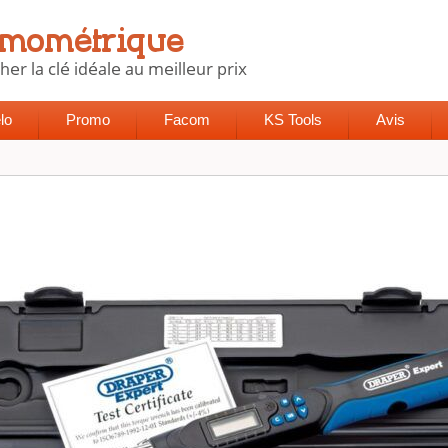
lo
Promo
Facom
KS Tools
Avis