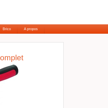
Brico
A propos
complet