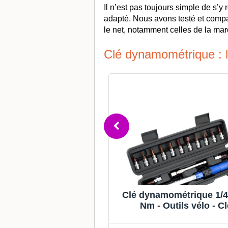
Il n’est pas toujours simple de s’y 
adapté. Nous avons testé et compa
le net, notamment celles de la ma
Clé dynamométrique : l
namométrique 1/4 3-
Clé dynamométrique 1/4
lé Dynamométrique
Nm - Outils vélo - Cl
cision ±3% 49 Pièces
dynamométrique vélo -
t Dentretien ave
dynamométrique - J