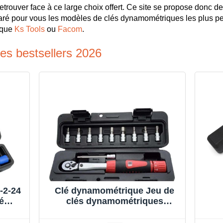
retrouver face à ce large choix offert. Ce site se propose donc de
ré pour vous les modèles de clés dynamométriques les plus per
rque
Ks Tools
ou
Facom
.
es bestsellers 2026
-2-24
Clé dynamométrique Jeu de
é
clés dynamométriques
 Clé
combinées pour entretien de
eu
vélo, clé dynamométrique
dy