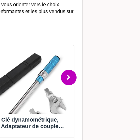
 vous orienter vers le choix
formantes et les plus vendus sur
Clé dynamométrique,
15 pièces clé dyna
Adaptateur de couple
vélo clé dynamomét
numérique, clé
vélo clé dynamomé
namométrique réglable en
''2-14Nm 