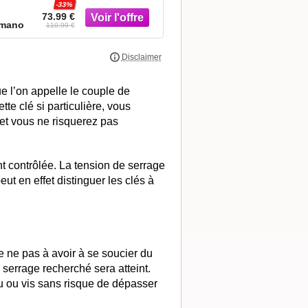
-33%
-49%
acier à extré
73.99 €
46.09 €
mano
Manomano
110.99 €
92.17 €
e l’on appelle le couple de
ette clé si particulière, vous
 et vous ne risquerez pas
 contrôlée. La tension de serrage
t en effet distinguer les clés à
e ne pas à avoir à se soucier du
e serrage recherché sera atteint.
ou ou vis sans risque de dépasser